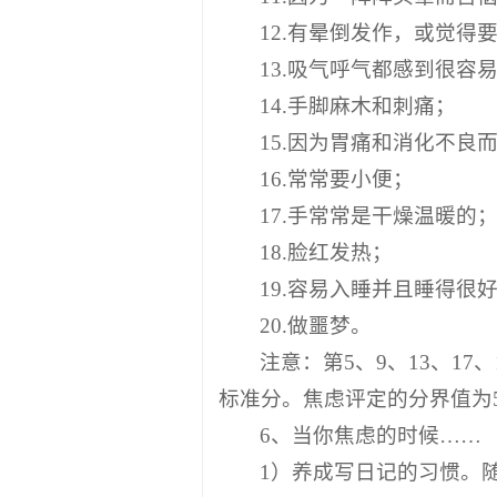
12.有晕倒发作，或觉得
13.吸气呼气都感到很容
14.手脚麻木和刺痛；
15.因为胃痛和消化不良
16.常常要小便；
17.手常常是干燥温暖的
18.脸红发热；
19.容易入睡并且睡得很
20.做噩梦。
注意：第5、9、13、1
标准分。焦虑评定的分界值为
6、当你焦虑的时候……
1）养成写日记的习惯。