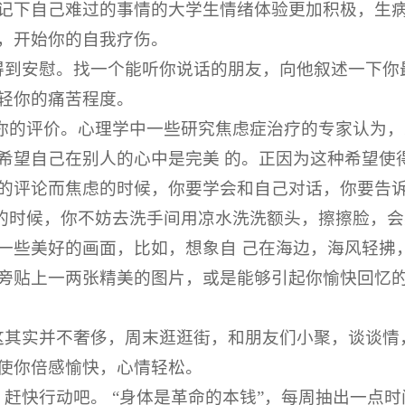
记下自己难过的事情的大学生情绪体验更加积极，生
，开始你的自我疗伤。
得到安慰。找一个能听你说话的朋友，向他叙述一下你
轻你的痛苦程度。
对你的评价。心理学中一些研究焦虑症治疗的专家认为
希望自己在别人的心中是完美 的。正因为这种希望使
的评论而焦虑的时候，你要学会和自己对话，你要告
空的时候，你不妨去洗手间用凉水洗洗额头，擦擦脸，
一些美好的画面，比如，想象自 己在海边，海风轻拂
旁贴上一两张精美的图片，或是能够引起你愉快回忆
这其实并不奢侈，周末逛逛街，和朋友们小聚，谈谈情
使你倍感愉快，心情轻松。
。赶快行动吧。 “身体是革命的本钱”，每周抽出一点