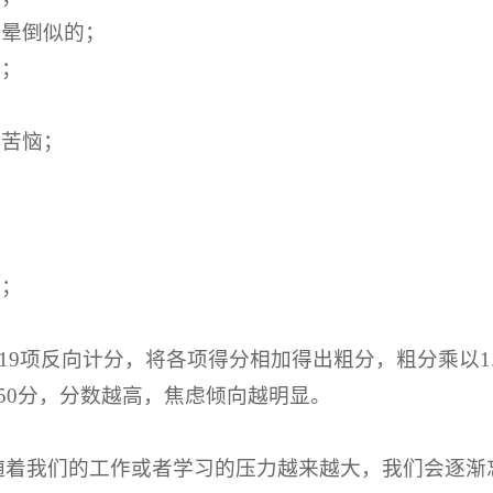
要晕倒似的；
易；
而苦恼；
；
好；
7、19项反向计分，将各项得分相加得出粗分，粗分乘以1
50分，分数越高，焦虑倾向越明显。
随着我们的工作或者学习的压力越来越大，我们会逐渐