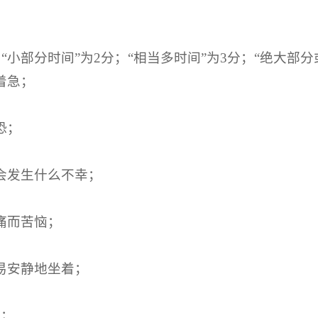
；“小部分时间”为2分；“相当多时间”为3分；“绝大部分
着急；
恐；
不会发生什么不幸；
痛而苦恼；
易安静地坐着；
恼；